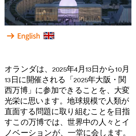
Themes
気候
食料
健康
技術
文化
オランダは、2025年4月13日から10月
Media
13日に開催される「2025年大阪・関
ニュース
西万博」に参加できることを、大変
プレス
光栄に思います。地球規模で人類が
メディア掲載実績
直面する問題に取り組むことを目指
Contact
すこの万博では、世界中の人々とイ
お問合せ
ノベーションが、一堂に会します。
スポンサー