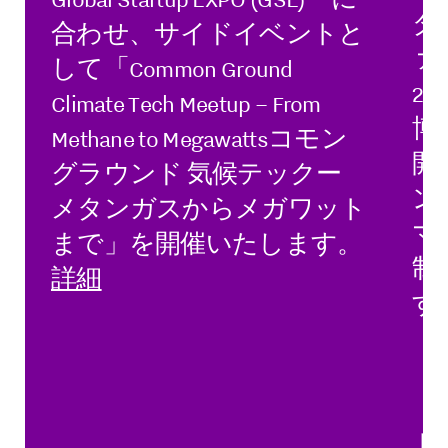
ダ
合わせ、サイドイベントと
ァ
して「Common Ground
2
Climate Tech Meetup – From
博
Methane to Megawattsコモン
開
グラウンド 気候テックー
ン
メタンガスからメガワット
マ
まで」を開催いたします。
制
詳細
す
（
「
（
ト