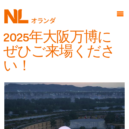
メ
Common Ground
イ
オランダのストーリー:コモ
ン
ングラウンド
2025年大阪万博に
コ
オランダについて
ン
425周年
ぜひご来場くださ
テ
パートナー
い！
ン
スポンサー
ツ
NL Pavilion
に
新たな幕開け
移
イノベーションズ
動
イベントスケジュール
ミッフィー
ご来場について