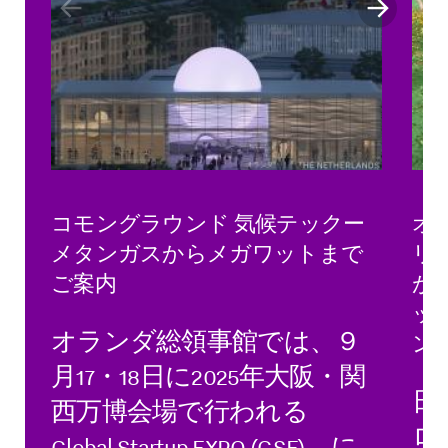
コモングラウンド 気候テックー
オ
メタンガスからメガワットまで
リ
ご案内
が
ッ
オランダ総領事館では、９
ン
月17・18日に2025年大阪・関
日
西万博会場で行われる
ロ
Global Startup EXPO (GSE) に