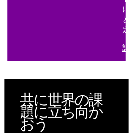
に
と
定
詳
共に世界の課
題に立ち向か
おう