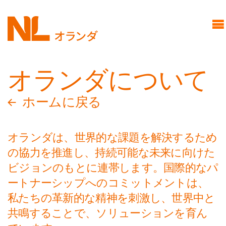
メ
Common Ground
イ
オランダのストーリー:コモ
ン
ングラウンド
コ
オランダについて
オランダについて
ン
425周年
テ
パートナー
ホームに戻る
ン
スポンサー
ツ
NL Pavilion
オランダは、世界的な課題を解決するため
に
新たな幕開け
の協力を推進し、持続可能な未来に向けた
移
イノベーションズ
ビジョンのもとに連帯します。国際的なパ
ートナーシップへのコミットメントは、
動
イベントスケジュール
私たちの革新的な精神を刺激し、世界中と
ミッフィー
共鳴することで、ソリューションを育ん
ご来場について