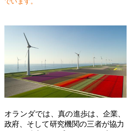
でいます。
Themes
気候
食料
健康
技術
文化
Media
ニュース
プレス
メディア掲載実績
Contact
オランダでは、真の進歩は、企業、
お問合せ
政府、そして研究機関の三者が協力
スポンサー