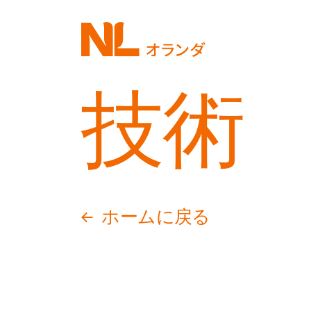
メ
イ
ン
コ
技術
ン
テ
ン
ツ
に
ホームに戻る
移
動