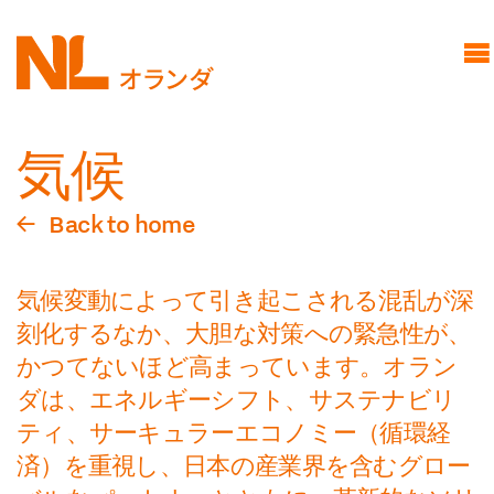
Skip
Common Ground
to
オランダのストーリー:コモ
main
ングラウンド
content
オランダについて
気候
425周年
パートナー
Back to home
スポンサー
NL Pavilion
気候変動によって引き起こされる混乱が深
新たな幕開け
刻化するなか、大胆な対策への緊急性が、
イノベーションズ
かつてないほど高まっています。オラン
ダは、エネルギーシフト、サステナビリ
イベントスケジュール
ティ、サーキュラーエコノミー（循環経
ミッフィー
済）を重視し、日本の産業界を含むグロー
ご来場について