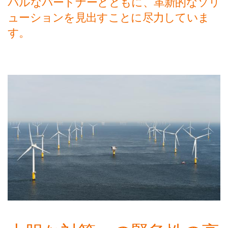
バルなパートナーとともに、革新的なソリ
Themes
ューションを見出すことに尽力していま
気候
す。
食料
健康
技術
文化
Media
ニュース
プレス
メディア掲載実績
Contact
お問合せ
スポンサー