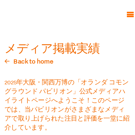
Skip
Common Ground
to
オランダのストーリー:コモ
main
ングラウンド
content
オランダについて
メディア掲載実績
425周年
パートナー
Back to home
スポンサー
NL Pavilion
2025年大阪・関西万博の「オランダ コモン
新たな幕開け
グラウンド パビリオン」公式メディアハ
イノベーションズ
イライトページへようこそ！このページ
では、当パビリオンがさまざまなメディ
イベントスケジュール
アで取り上げられた注目と評価を一堂に紹
ミッフィー
介しています。
ご来場について